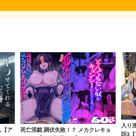
入り
ん【ア
死亡淫戯 調伏失敗！？ メカクレキョ
話3