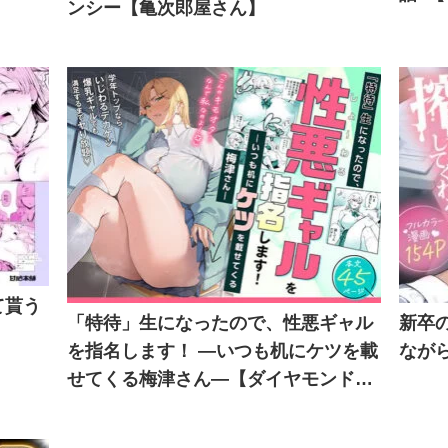
ンシー【亀次郎屋さん】
て貰う
「特待」生になったので、性悪ギャル
新卒
を指名します！ ―いつも机にケツを載
ながら
せてくる梅津さん―【ダイヤモンドマ
グナム】