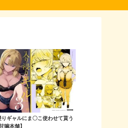
浸りギャルにま〇こ使わせて貰う
【甘噛本舗】