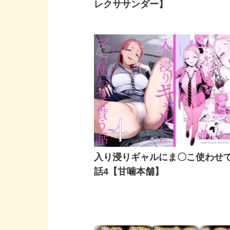
レクササンダー】
入り浸りギャルにま〇こ使わせ
話4【甘噛本舗】