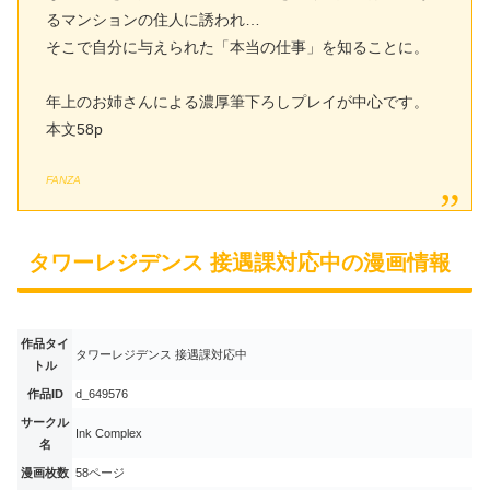
るマンションの住人に誘われ…
そこで自分に与えられた「本当の仕事」を知ることに。
年上のお姉さんによる濃厚筆下ろしプレイが中心です。
本文58p
FANZA
タワーレジデンス 接遇課対応中の漫画情報
作品タイ
タワーレジデンス 接遇課対応中
トル
作品ID
d_649576
サークル
Ink Complex
名
漫画枚数
58ページ